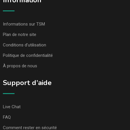
Information
Informations sur TSM
Plan de notre site
Conditions d’utilisation
Politique de confidentialité
À propos de nous
Support d’aide
Live Chat
FAQ
Comment rester en sécurité