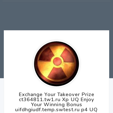
Exchange Your Takeover Prize
ct364811.tw1.ru Xp UQ Enjoy
Your Winning Bonus
uifdhgiudf.temp.swtest.ru p4 UQ