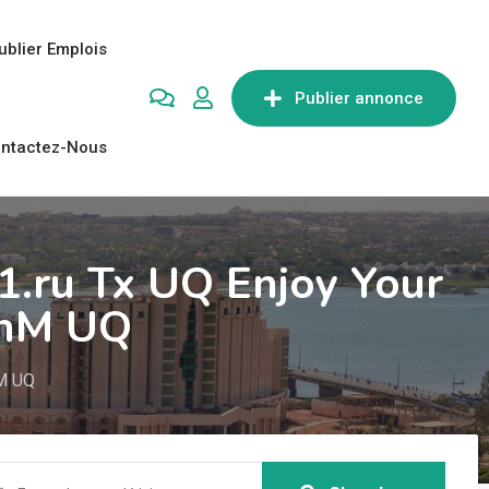
ublier Emplois
Publier annonce
ntactez-Nous
1.ru Tx UQ Enjoy Your
 nM UQ
nM UQ