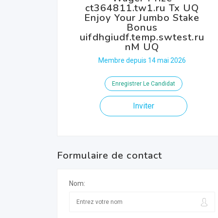
ct364811.tw1.ru Tx UQ
Enjoy Your Jumbo Stake
Bonus
uifdhgiudf.temp.swtest.ru
nM UQ
Membre depuis 14 mai 2026
Enregistrer Le Candidat
Inviter
Formulaire de contact
Nom: