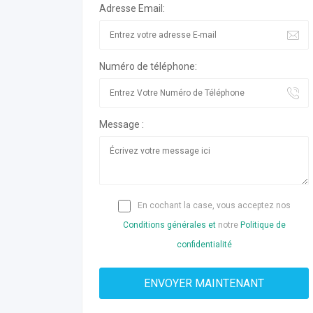
Adresse Email:
Numéro de téléphone:
Message :
En cochant la case, vous acceptez nos
Conditions générales et
notre
Politique de
confidentialité