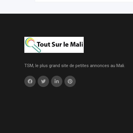
TSM, le plus grand site de petites annonces au Mali.