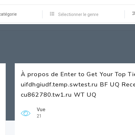
catégorie
Sélectionner le genre
À propos de Enter to Get Your Top Ti
uifdhgiudf.temp.swtest.ru BF UQ Recei
cu862780.tw1.ru WT UQ
Vue
21