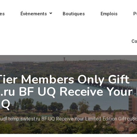
es
Évènements
Boutiques
Emplois
P
Co
Tier Members Only Gift
.ru BF UQ Receive Your L
UQ
giudf.temp.swtest.ru BF UQ Receive Your Limited Edition Gift cu