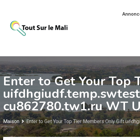
Aller
au
Annonc
contenu
Enter to Get Your Top 
uifdhgiudf.temp.swtest
cu862780.tw1.ru WT 
Maison
Enter to Get Your Top Tier Members Only Gift uifdh