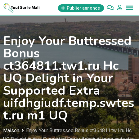
Aller
Publier annonce
au
contenu
Enjoy Your Buttressed
Bonus
ct364811.tw1.ru Hc
UQ Delight in Your
Supported Extra
uifdhgiudf.temp.swtes
t.ru m1 UQ
Maison
Enjoy Your Buttressed Bonus ct364811.tw1.ru Hc