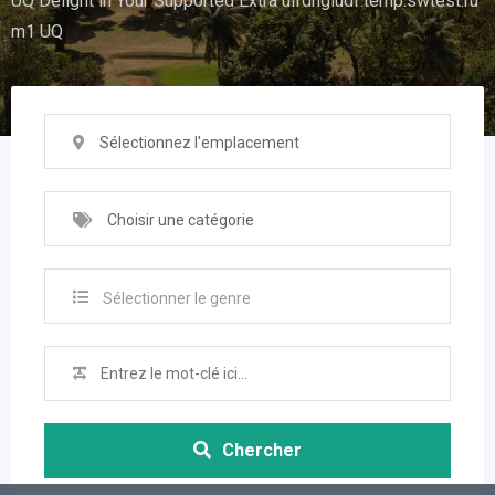
UQ Delight in Your Supported Extra uifdhgiudf.temp.swtest.ru
m1 UQ
Sélectionnez l'emplacement
Choisir une catégorie
Sélectionner le genre
Chercher