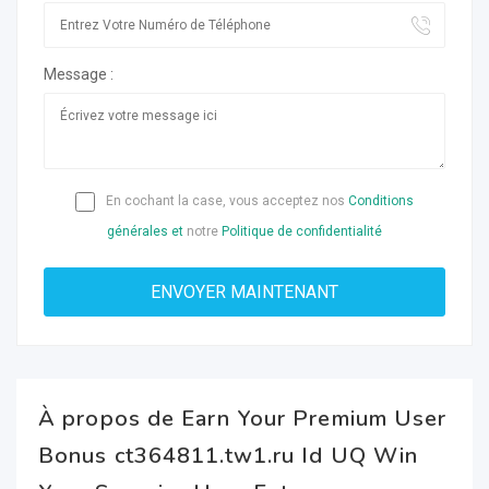
Message :
En cochant la case, vous acceptez nos
Conditions
générales et
notre
Politique de confidentialité
À propos de Earn Your Premium User
Bonus ct364811.tw1.ru Id UQ Win