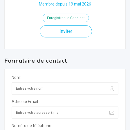
Membre depuis 19 mai 2026
Enregistrer Le Candidat
Inviter
Formulaire de contact
Nom:
Adresse Email:
Numéro de téléphone: