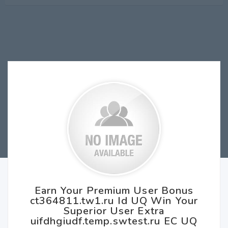
Earn Your Premium User Bonus
ct364811.tw1.ru Id UQ Win Your
Superior User Extra
uifdhgiudf.temp.swtest.ru EC UQ