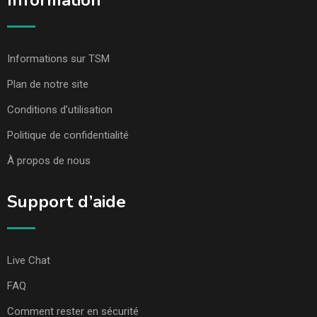
Information
Informations sur TSM
Plan de notre site
Conditions d’utilisation
Politique de confidentialité
À propos de nous
Support d’aide
Live Chat
FAQ
Comment rester en sécurité