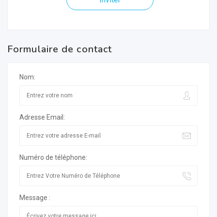
Formulaire de contact
Nom:
Adresse Email:
Numéro de téléphone:
Message :