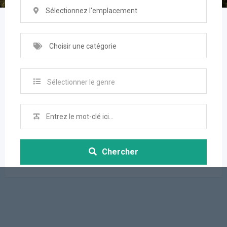
Sélectionnez l'emplacement
Choisir une catégorie
Sélectionner le genre
Chercher