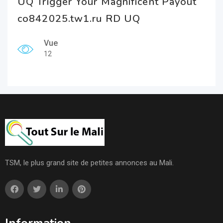
UQ Trigger Your Magnificent Payout
co842025.tw1.ru RD UQ
Vue
12
TSM, le plus grand site de petites annonces au Mali.