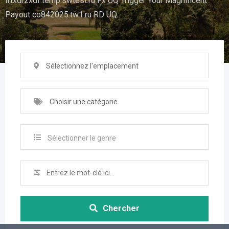
iftxdrzxdf.temp.swtest.ru Fx UQ Trigger Your Magnificent
Payout co842025.tw1.ru RD UQ
Sélectionnez l'emplacement
Choisir une catégorie
Sélectionner le genre
Chercher