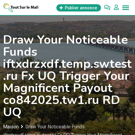
Aller
Publier annonce
au
contenu
Draw Your Noticeable
Funds
iftxdrzxdf.temp.swtest
.ru Fx UQ Trigger Your
Magnificent Payout
co842025.tw1.ru RD
UQ
Maison
Draw Your Noticeable Funds