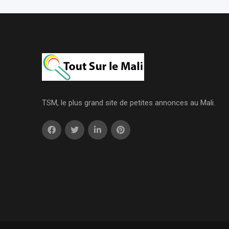
TSM, le plus grand site de petites annonces au Mali.