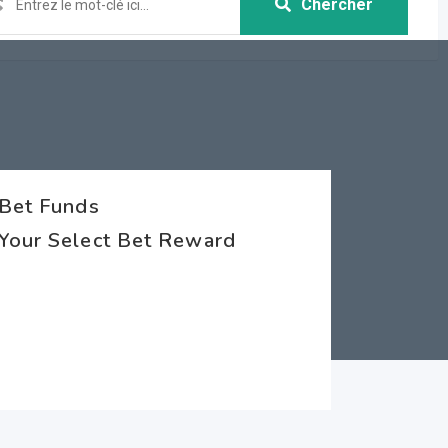
Chercher
 Bet Funds
 Your Select Bet Reward