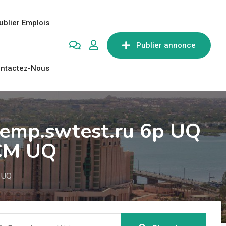
ublier Emplois
Publier annonce
ntactez-Nous
.temp.swtest.ru 6p UQ
 CM UQ
M UQ