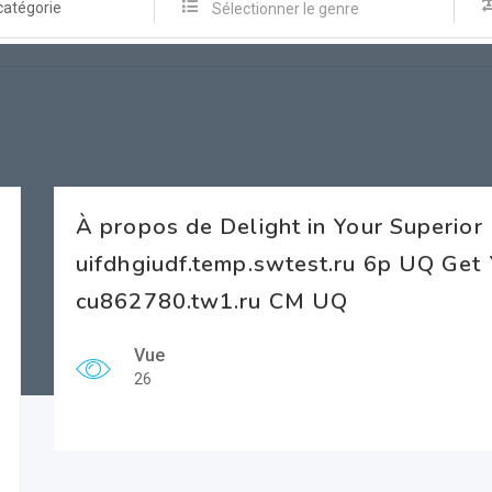
catégorie
Sélectionner le genre
À propos de Delight in Your Superior
uifdhgiudf.temp.swtest.ru 6p UQ Get
cu862780.tw1.ru CM UQ
Vue
26