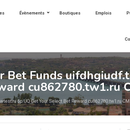
es
Évènements
Boutiques
Emplois
P
Co
or Bet Funds uifdhgiudf
eward cu862780.tw1.ru
.swtest.ru 6p UQ Get Your Select Bet Reward cu862780.tw1.ru C