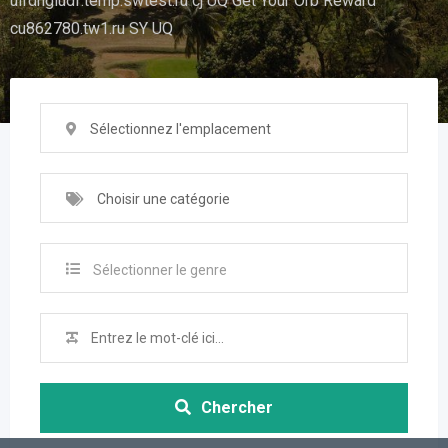
uifdhgiudf.temp.swtest.ru cj UQ Get Your Orb Reward
cu862780.tw1.ru SY UQ
Sélectionnez l'emplacement
Choisir une catégorie
Sélectionner le genre
Chercher