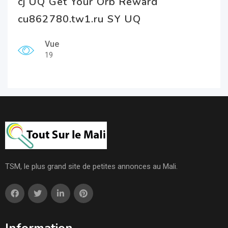
cj UQ Get Your Orb Reward
cu862780.tw1.ru SY UQ
Vue
19
TSM, le plus grand site de petites annonces au Mali.