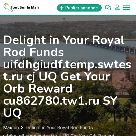
Aller
Publier annonce
au
contenu
Delight in Your Royal
Rod Funds
uifdhgiudf.temp.swtes
t.ru cj UQ Get Your
Orb Reward
cu862780.tw1.ru SY
UQ
Maison
Delight in Your Royal Rod Funds