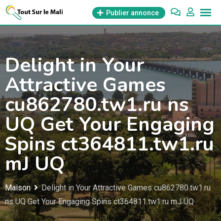
Aller
Publier annonce
au
contenu
Delight in Your
Attractive Games
cu862780.tw1.ru ns
UQ Get Your Engaging
Spins ct364811.tw1.ru
mJ UQ
Maison
Delight in Your Attractive Games cu862780.tw1.ru
ns UQ Get Your Engaging Spins ct364811.tw1.ru mJ UQ