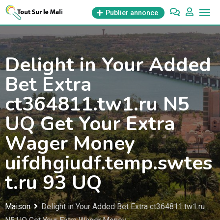
Aller
Publier annonce
au
contenu
Delight in Your Added
Bet Extra
ct364811.tw1.ru N5
UQ Get Your Extra
Wager Money
uifdhgiudf.temp.swtes
t.ru 93 UQ
Maison
Delight in Your Added Bet Extra ct364811.tw1.ru