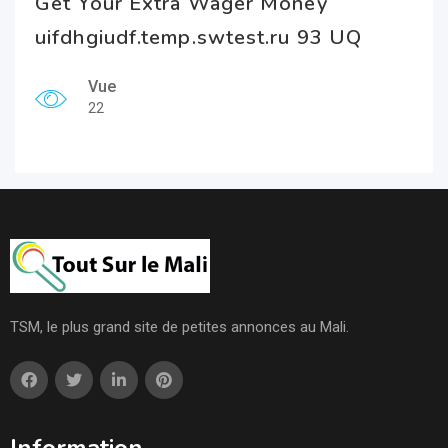
Get Your Extra Wager Money
uifdhgiudf.temp.swtest.ru 93 UQ
Vue
22
TSM, le plus grand site de petites annonces au Mali.