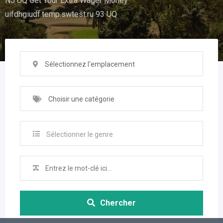
N5 UQ Get Your Extra Wager Money
uifdhgiudf.temp.swtest.ru 93 UQ
Sélectionnez l'emplacement
Choisir une catégorie
Sélectionner le genre
Chercher