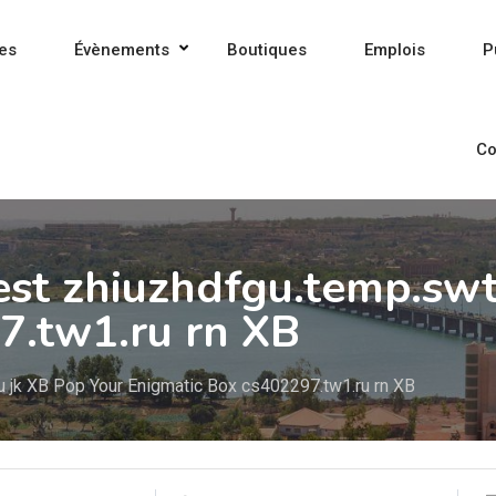
es
Évènements
Boutiques
Emplois
P
Co
st zhiuzhdfgu.temp.swt
7.tw1.ru rn XB
u jk XB Pop Your Enigmatic Box cs402297.tw1.ru rn XB