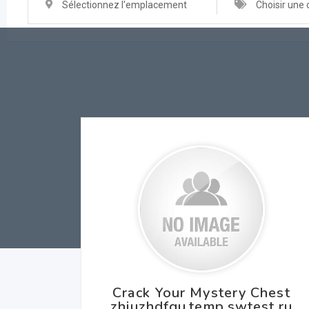
Sélectionnez l'emplacement
Choisir une 
Crack Your Mystery Chest
zhiuzhdfgu.temp.swtest.ru