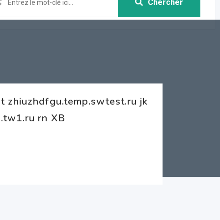
Chercher
 zhiuzhdfgu.temp.swtest.ru jk
.tw1.ru rn XB