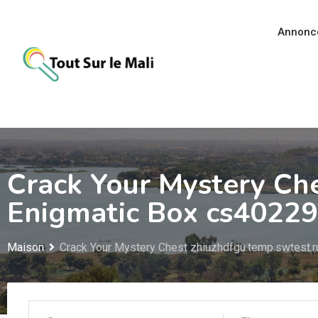
Aller
au
Annonc
contenu
Crack Your Mystery Che
Enigmatic Box cs40229
Maison
Crack Your Mystery Chest zhiuzhdfgu.temp.swtest.r