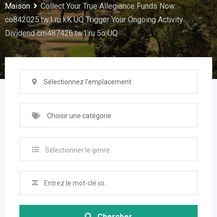
Maison
Collect Your True Allegiance Funds Now
co842025.tw1.ru kK UQ Trigger Your Ongoing Activity
Dividend cm487426.tw1.ru 5o UQ
Sélectionnez l'emplacement
Choisir une catégorie
Sélectionner le genre
Chercher