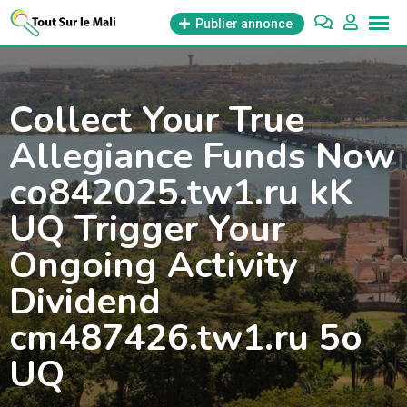
Aller
Publier annonce
au
contenu
Collect Your True
Allegiance Funds Now
co842025.tw1.ru kK
UQ Trigger Your
Ongoing Activity
Dividend
cm487426.tw1.ru 5o
UQ