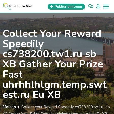
Aller
Publier annonce
au
contenu
Collect Your Reward
Speedily
cs738200.tw1.ru sb
XB Gather Your Prize
Fast
uhrhhlhlgm.temp.swt
est.ru Eu XB
Maison
Collect Your Reward Speedily cs738200.tw1.ru sb