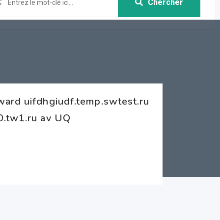
Chercher
ard uifdhgiudf.temp.swtest.ru
0.tw1.ru av UQ