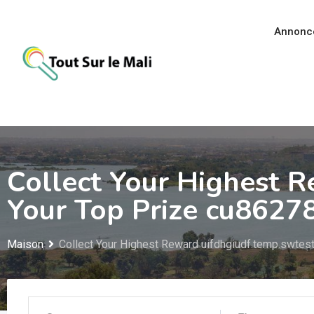
Aller
au
Annonc
contenu
Collect Your Highest R
Your Top Prize cu8627
Maison
Collect Your Highest Reward uifdhgiudf.temp.swtest