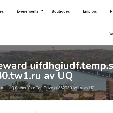
es
Évènements
Boutiques
Emplois
P
Co
eward uifdhgiudf.temp.s
80.tw1.ru av UQ
.ru II UQ Gather Your Top Prize cu862780.tw1.ru av UQ