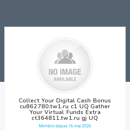
Collect Your Digital Cash Bonus
cu862780.tw1.ru c1 UQ Gather
Your Virtual Funds Extra
ct364811.tw1.ru gj UQ
Membre depuis 16 mai 2026