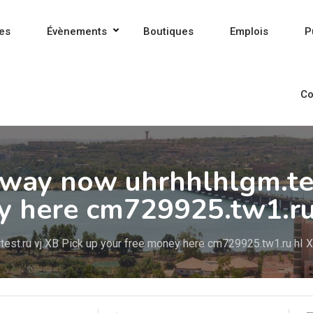
es
Évènements
Boutiques
Emplois
P
Co
eaway now uhrhhlhlgm.te
ey here cm729925.tw1.ru
est.ru vj XB Pick up your free money here cm729925.tw1.ru hI 