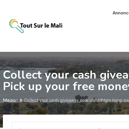
Aller
au
Annonc
contenu
Collect your cash giv
Pick up your free mon
Maison
Collect your cash giveaway now uhrhhlhlgm.temp.swt