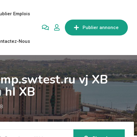
ublier Emplois
Publier annonce
ntactez-Nous
mp.swtest.ru vj XB
 hI XB
XB