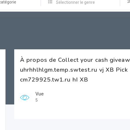
catégorie
Sélectionner le genre
À propos de Collect your cash givea
uhrhhlhlgm.temp.swtest.ru vj XB Pick
cm729925.tw1.ru hI XB
Vue
5