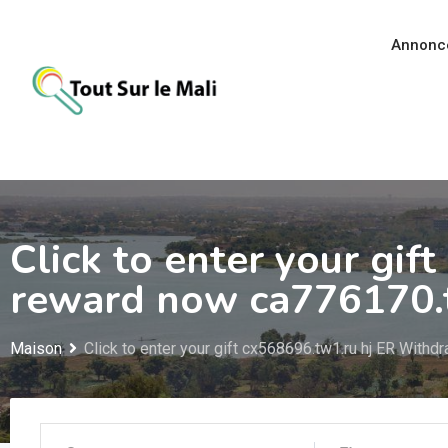
Aller
au
Annonc
contenu
Click to enter your gi
reward now ca776170.t
Maison
Click to enter your gift cx568696.tw1.ru hj ER With