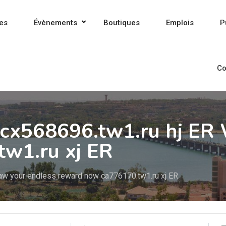
es
Évènements
Boutiques
Emplois
P
Co
ft cx568696.tw1.ru hj E
w1.ru xj ER
draw your endless reward now ca776170.tw1.ru xj ER