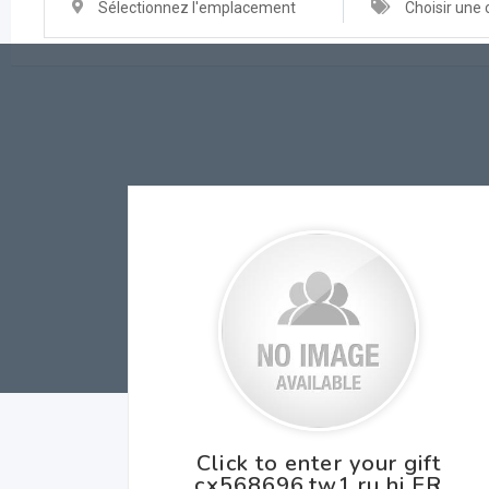
Sélectionnez l'emplacement
Choisir une 
Click to enter your gift
cx568696.tw1.ru hj ER