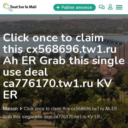
Aller
Publier annonce
au
contenu
Click once to claim
this cx568696.tw1.ru
Ah ER Grab this single
use deal
ca776170.tw1.ru KV
ER
Maison
Click once to claim this cx568696.tw1.ru Ah ER
Grab this single use deal ca776170.tw1.ru KV ER