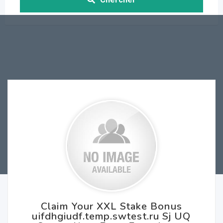
Claim Your XXL Stake Bonus
uifdhgiudf.temp.swtest.ru Sj UQ