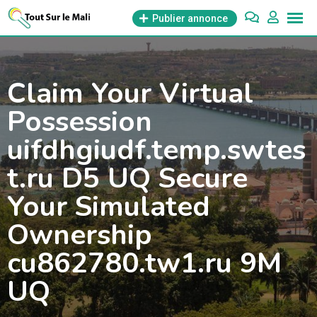
Aller
Publier annonce
au
contenu
Claim Your Virtual
Possession
uifdhgiudf.temp.swtes
t.ru D5 UQ Secure
Your Simulated
Ownership
cu862780.tw1.ru 9M
UQ