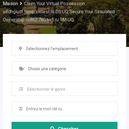
Maison
Claim Your Virtual Possession
uifdhgiudf.temp.swtest.ru D5 UQ Secure Your Simulated
Ownership cu862780.tw1.ru 9M UQ
Sélectionnez l'emplacement
Choisir une catégorie
Sélectionner le genre
Chercher