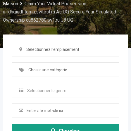
Maison
Claim Your Virtual Possession
uifdhgiudf.temp.swtest.ru As UQ Secure Your Simulated
Ownership cu862780.tw1.ru J8 UQ
Sélectionnez l'emplacement
Choisir une catégorie
Sélectionner le genre
Chercher