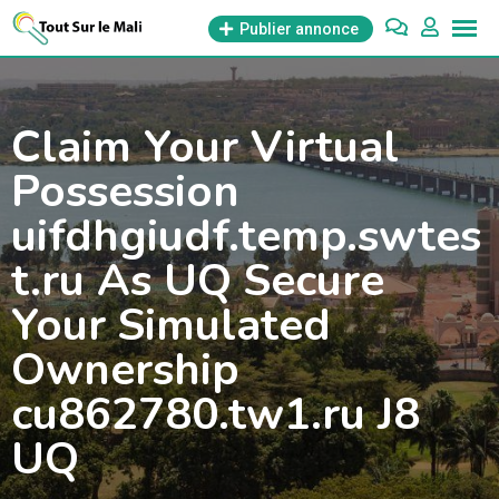
Aller
Publier annonce
au
contenu
Claim Your Virtual
Possession
uifdhgiudf.temp.swtes
t.ru As UQ Secure
Your Simulated
Ownership
cu862780.tw1.ru J8
UQ