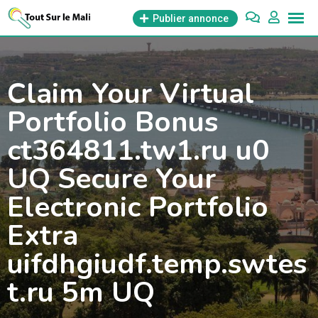
Aller
Publier annonce
au
contenu
Claim Your Virtual
Portfolio Bonus
ct364811.tw1.ru u0
UQ Secure Your
Electronic Portfolio
Extra
uifdhgiudf.temp.swtes
t.ru 5m UQ