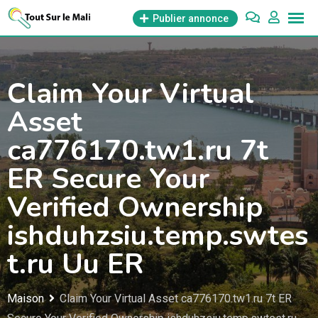
Aller
Publier annonce
au
contenu
Claim Your Virtual
Asset
ca776170.tw1.ru 7t
ER Secure Your
Verified Ownership
ishduhzsiu.temp.swtes
t.ru Uu ER
Maison
Claim Your Virtual Asset ca776170.tw1.ru 7t ER