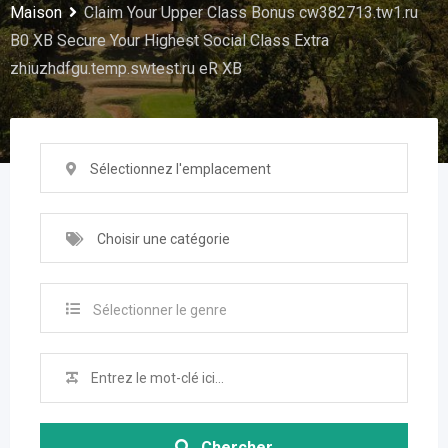
Maison
Claim Your Upper Class Bonus cw382713.tw1.ru
B0 XB Secure Your Highest Social Class Extra
zhiuzhdfgu.temp.swtest.ru eR XB
Sélectionnez l'emplacement
Choisir une catégorie
Sélectionner le genre
Chercher