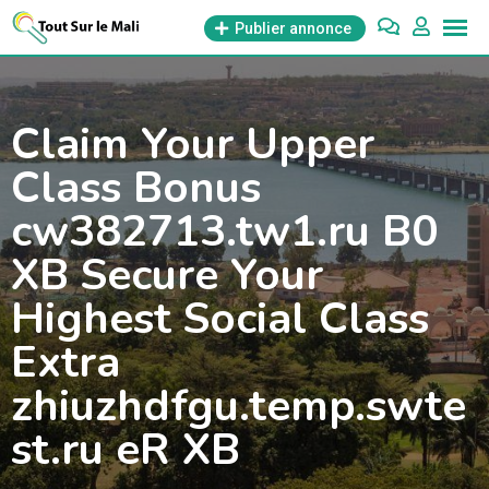
Aller
Publier annonce
au
contenu
Claim Your Upper
Class Bonus
cw382713.tw1.ru B0
XB Secure Your
Highest Social Class
Extra
zhiuzhdfgu.temp.swte
st.ru eR XB