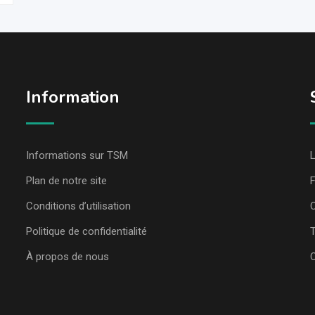
Information
Informations sur TSM
L
Plan de notre site
Conditions d’utilisation
C
Politique de confidentialité
T
À propos de nous