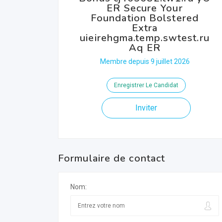
ER Secure Your
Foundation Bolstered
Extra
uieirehgma.temp.swtest.ru
Aq ER
Membre depuis 9 juillet 2026
Enregistrer Le Candidat
Inviter
Formulaire de contact
Nom: