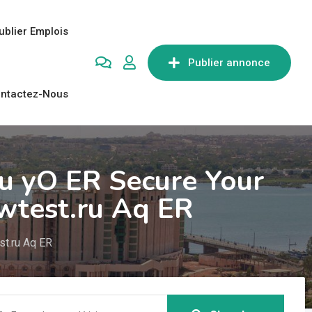
ublier Emplois
Publier annonce
ntactez-Nous
u yO ER Secure Your
wtest.ru Aq ER
st.ru Aq ER