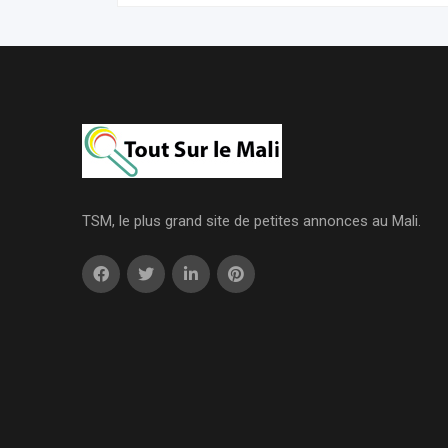
TSM, le plus grand site de petites annonces au Mali.