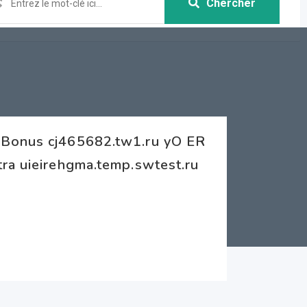
Chercher
 Bonus cj465682.tw1.ru yO ER
ra uieirehgma.temp.swtest.ru