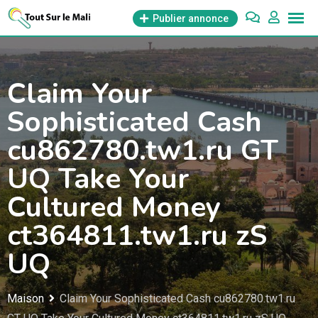
Aller
Publier annonce
au
contenu
Claim Your
Sophisticated Cash
cu862780.tw1.ru GT
UQ Take Your
Cultured Money
ct364811.tw1.ru zS
UQ
Maison
Claim Your Sophisticated Cash cu862780.tw1.ru