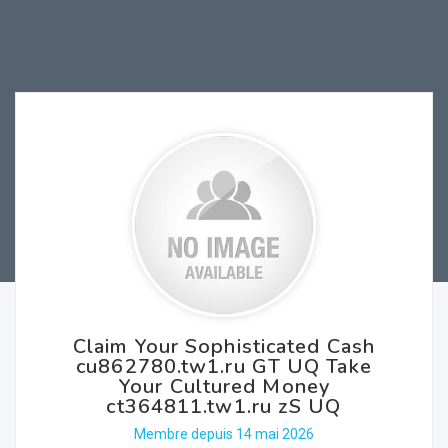
Claim Your Sophisticated Cash
cu862780.tw1.ru GT UQ Take
Your Cultured Money
ct364811.tw1.ru zS UQ
Membre depuis 14 mai 2026