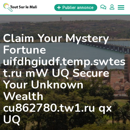
Aller
Publier annonce
au
contenu
Claim Your Mystery
Fortune
uifdhgiudf.temp.swtes
t.ru mW UQ Secure
Your Unknown
Wealth
cu862780.tw1.ru qx
UQ