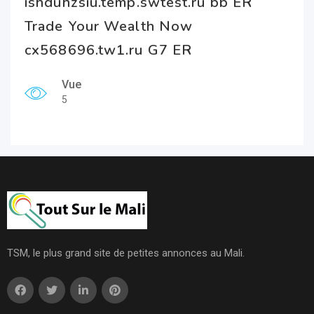
ishduhzsiu.temp.swtest.ru bb ER
Trade Your Wealth Now
cx568696.tw1.ru G7 ER
Vue
5
TSM, le plus grand site de petites annonces au Mali.