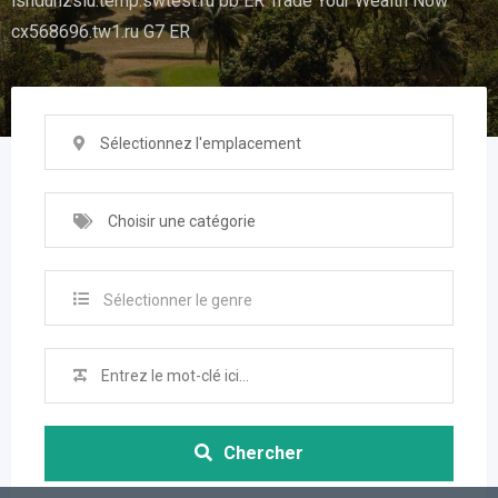
ishduhzsiu.temp.swtest.ru bb ER Trade Your Wealth Now
cx568696.tw1.ru G7 ER
Sélectionnez l'emplacement
Choisir une catégorie
Sélectionner le genre
Chercher