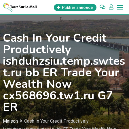
Aller
Publier annonce
au
contenu
Cash In Your Credit
Productively
ishduhzsiu.temp.swtes
t.ru bb ER Trade Your
Wealth Now
cx568696.tw1.ru G7
ER
Maison
Cash In Your Credit Productively