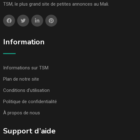
TSM, le plus grand site de petites annonces au Mali.
Information
Informations sur TSM
Plan de notre site
Conditions d’utilisation
Politique de confidentialité
À propos de nous
Support d’aide