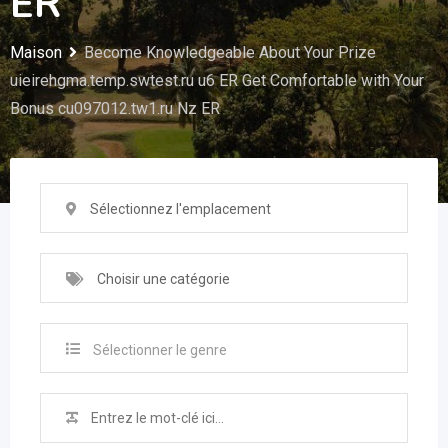
ER
Maison
Become Knowledgeable About Your Prize
uieirehgma.temp.swtest.ru u6 ER Get Comfortable with Your
Bonus cu097012.tw1.ru Nz ER
Sélectionnez l'emplacement
Choisir une catégorie
Sélectionner le genre