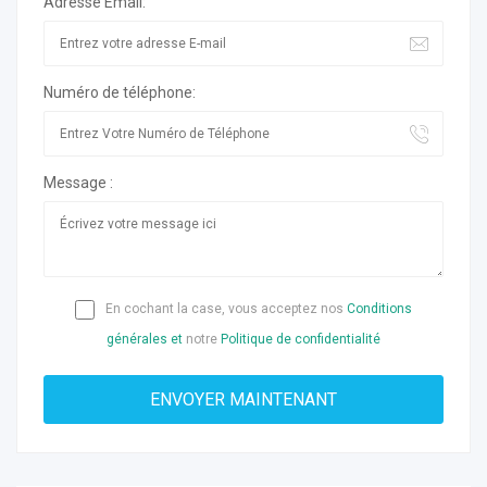
Adresse Email:
Numéro de téléphone:
Message :
En cochant la case, vous acceptez nos
Conditions
générales et
notre
Politique de confidentialité