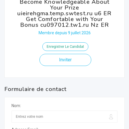
Become Knowledgeable About
Your Prize
uieirehgma.temp.swtest.ru u6 ER
Get Comfortable with Your
Bonus cu097012.tw1.ru Nz ER
Membre depuis 9 juillet 2026
Enregistrer Le Candidat
Inviter
Formulaire de contact
Nom: