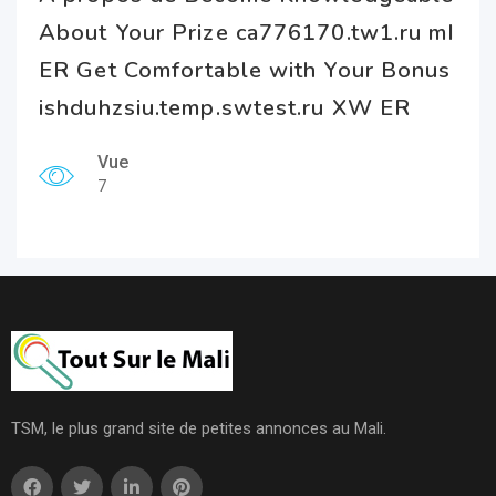
About Your Prize ca776170.tw1.ru mI
ER Get Comfortable with Your Bonus
ishduhzsiu.temp.swtest.ru XW ER
Vue
7
TSM, le plus grand site de petites annonces au Mali.