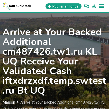
Aller
Publier annonce
au
contenu
Arrive at Your Backed
Additional
cm487426.tw1.ru KL
UQ Receive Your
Validated Cash
iftxdrzxdf.temp.swtest
.ru Bt UQ
Maison
Arrive at Your Backed Additional cm487426.tw1.ru