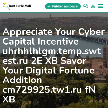
Aller
Publier annonce
au
contenu
Appreciate Your Cyber
Capital Incentive
uhrhhlhlgm.temp.swt
est.ru 2E XB Savor
Your Digital Fortune
Addition
cm729925.tw1.ru fN
XB