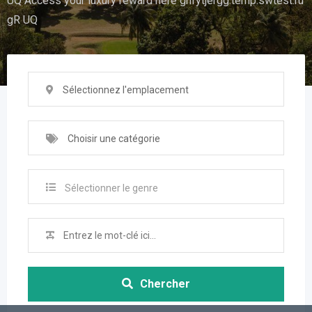
UQ Access your luxury reward here ghfytjergg.temp.swtest.ru
gR UQ
Sélectionnez l'emplacement
Choisir une catégorie
Sélectionner le genre
Chercher