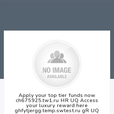
Apply your top tier funds now
ch675925.tw1.ru HR UQ Access
your luxury reward here
ghfytjergg.temp.swtest.ru gR UQ