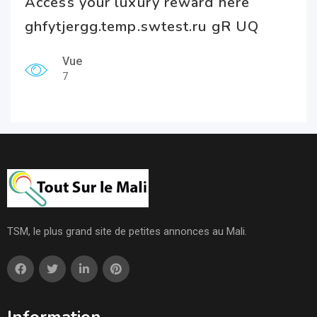
Access your luxury reward here
ghfytjergg.temp.swtest.ru gR UQ
Vue
7
TSM, le plus grand site de petites annonces au Mali.