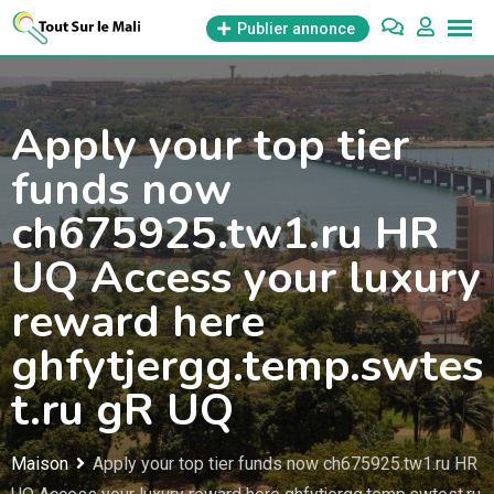
Aller
Publier annonce
au
contenu
Apply your top tier
funds now
ch675925.tw1.ru HR
UQ Access your luxury
reward here
ghfytjergg.temp.swtes
t.ru gR UQ
Maison
Apply your top tier funds now ch675925.tw1.ru HR