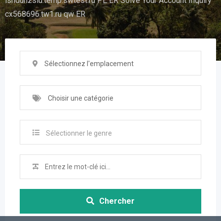
ishduhzsiu.temp.swtest.ru PL ER Solve Your Account Inquiry
cx568696.tw1.ru qw ER
Sélectionnez l'emplacement
Choisir une catégorie
Sélectionner le genre
Chercher