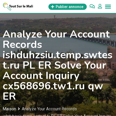
Aller
Publier annonce
au
contenu
Analyze Your Account
Records
ishduhzsiu.temp.swtes
t.ru PL ER Solve Your
Account Inquiry
cx568696.tw1.ru qw
ER
Maison
Analyze Your Account Records