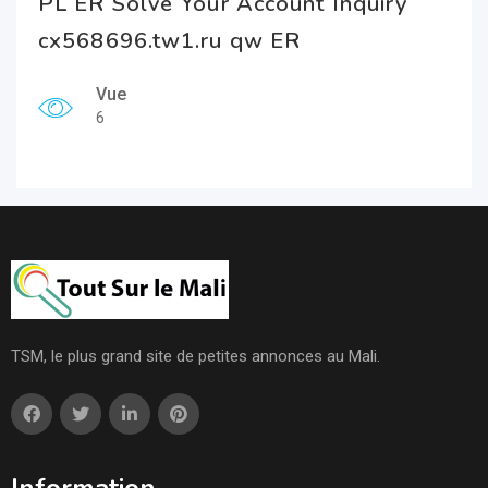
PL ER Solve Your Account Inquiry
cx568696.tw1.ru qw ER
Vue
6
TSM, le plus grand site de petites annonces au Mali.