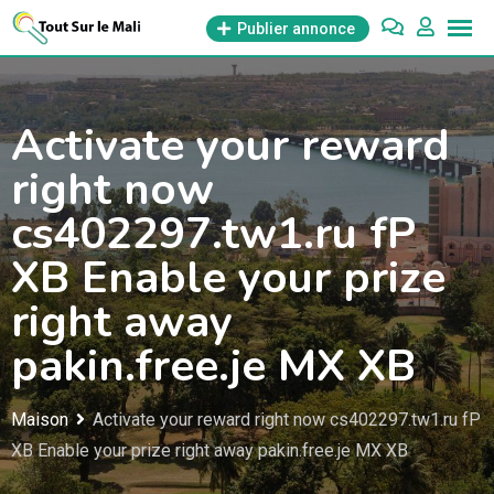
Aller
Publier annonce
au
contenu
Activate your reward
right now
cs402297.tw1.ru fP
XB Enable your prize
right away
pakin.free.je MX XB
Maison
Activate your reward right now cs402297.tw1.ru fP
XB Enable your prize right away pakin.free.je MX XB