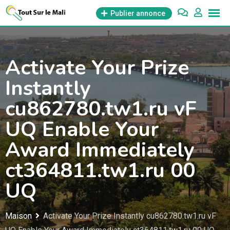
Aller
Publier annonce
au
contenu
Activate Your Prize
Instantly
cu862780.tw1.ru vF
UQ Enable Your
Award Immediately
ct364811.tw1.ru 00
UQ
Maison
Activate Your Prize Instantly cu862780.tw1.ru vF