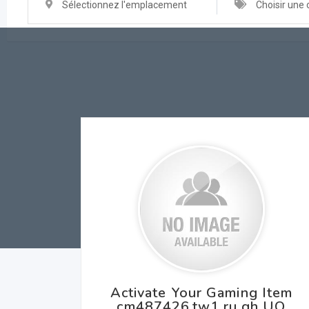
Sélectionnez l'emplacement
Choisir une 
Activate Your Gaming Item
cm487426.tw1.ru gh UQ