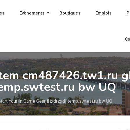
es
Évènements
Boutiques
Emplois
P
Co
Item cm487426.tw1.ru gh
temp.swtest.ru bw UQ
tart Your In Game Gear iftxdrzxdf.temp.swtest.ru bw UQ