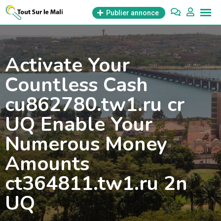
Aller
Publier annonce
au
contenu
Activate Your
Countless Cash
cu862780.tw1.ru cr
UQ Enable Your
Numerous Money
Amounts
ct364811.tw1.ru 2n
UQ