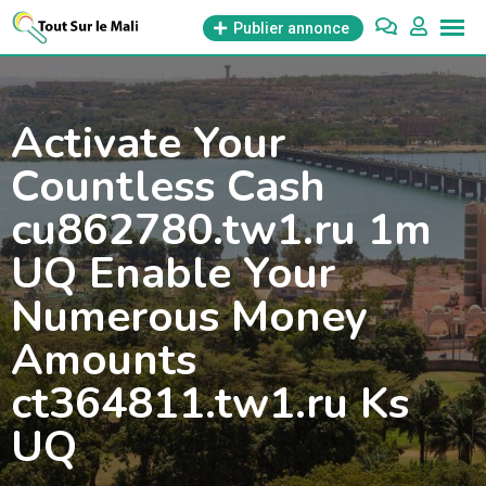
Aller
Publier annonce
au
contenu
Activate Your
Countless Cash
cu862780.tw1.ru 1m
UQ Enable Your
Numerous Money
Amounts
ct364811.tw1.ru Ks
UQ