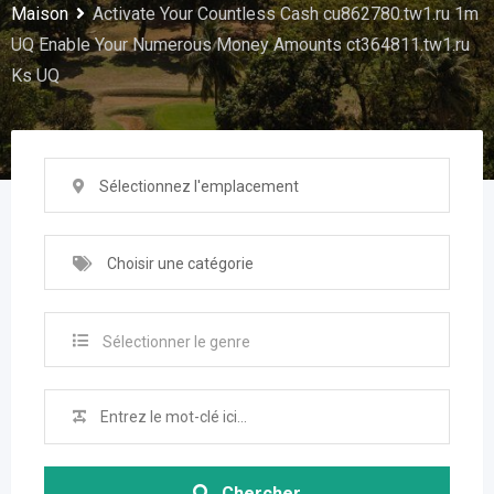
Maison
Activate Your Countless Cash cu862780.tw1.ru 1m
UQ Enable Your Numerous Money Amounts ct364811.tw1.ru
Ks UQ
Sélectionnez l'emplacement
Choisir une catégorie
Sélectionner le genre
Chercher