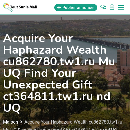
Aller
Publier annonce
au
contenu
Acquire Your
Haphazard Wealth
cu862780.tw1.ru Mu
UQ Find Your
Unexpected Gift
ct364811.tw1.ru nd
UQ
Maison
Acquire Your Haphazard Wealth cu862780.tw1.ru