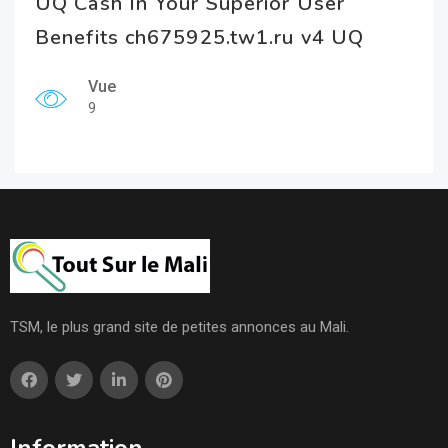
UQ Cash In Your Superior User
Benefits ch675925.tw1.ru v4 UQ
Vue
9
TSM, le plus grand site de petites annonces au Mali.