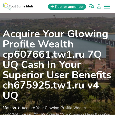
Aller
Publier annonce
au
contenu
Acquire Your Glowing
Profile Wealth
cp607661.tw1.ru 7Q
UQ Cash In Your
Superior User Benefits
ch675925.tw1.ru v4
UQ
Maison
Acquire Your Glowing Profile Wealth