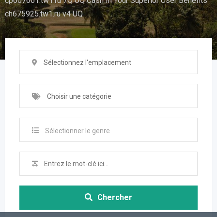
cp607661.tw1.ru 7Q UQ Cash In Your Superior User Benefits
ch675925.tw1.ru v4 UQ
Sélectionnez l'emplacement
Choisir une catégorie
Sélectionner le genre
Chercher