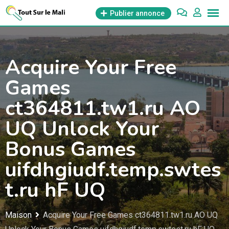
Aller
Publier annonce
au
contenu
Acquire Your Free
Games
ct364811.tw1.ru AO
UQ Unlock Your
Bonus Games
uifdhgiudf.temp.swtes
t.ru hF UQ
Maison
Acquire Your Free Games ct364811.tw1.ru AO UQ