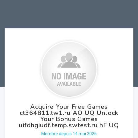
Acquire Your Free Games
ct364811.tw1.ru AO UQ Unlock
Your Bonus Games
uifdhgiudf.temp.swtest.ru hF UQ
Membre depuis 14 mai 2026