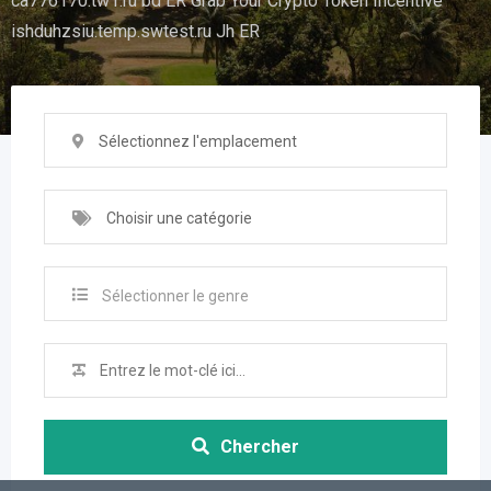
ca776170.tw1.ru bd ER Grab Your Crypto Token Incentive
ishduhzsiu.temp.swtest.ru Jh ER
Sélectionnez l'emplacement
Choisir une catégorie
Sélectionner le genre
Chercher