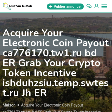
Aller
Publier annonce
au
contenu
Acquire Your
Electronic Coin Payout
ca776170.tw1.ru bd
ER Grab Your Crypto
Token Incentive
ishduhzsiu.temp.swtes
t.ru Jh ER
Maison
Acquire Your Electronic Coin Payout