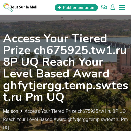
Aller
Publier annonce
au
contenu
Access Your Tiered
Prize ch675925.tw1.ru
8P UQ Reach Your
Level Based Award
ghfytjergg.temp.swtes
t.ru Pm UQ
Maison
Access Your Tiered Prize ch675925.tw1.ru 8P UQ
Reach Your Level Based Award ghfytjergg.temp.swtest.ru Pm
UQ