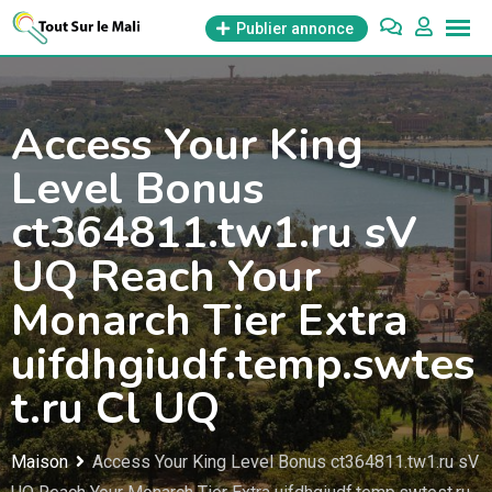
Aller
Publier annonce
au
contenu
Access Your King
Level Bonus
ct364811.tw1.ru sV
UQ Reach Your
Monarch Tier Extra
uifdhgiudf.temp.swtes
t.ru Cl UQ
Maison
Access Your King Level Bonus ct364811.tw1.ru sV