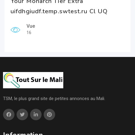
Your Monarch Tier Extra
uifdhgiudf.temp.swtest.ru Cl UQ
Vue
16
TSM, le plus grand site de petites annonces au Mali.