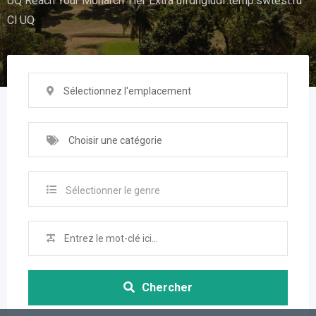
UQ Reach Your Monarch Tier Extra uifdhgiudf.temp.swtest.ru
Cl UQ
Sélectionnez l'emplacement
Choisir une catégorie
Sélectionner le genre
Chercher