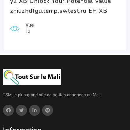
y2 XB Unlock Your Potential Value
zhiuzhdfgu.temp.swtest.ru EH XB
Vue
12
TSM, le plus grand site de petites annonces au Mali.