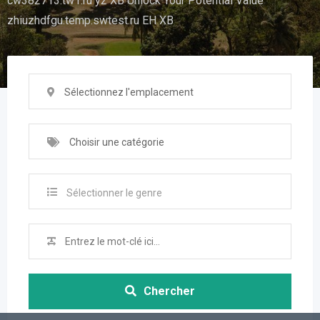
cw382713.tw1.ru y2 XB Unlock Your Potential Value
zhiuzhdfgu.temp.swtest.ru EH XB
Sélectionnez l'emplacement
Choisir une catégorie
Sélectionner le genre
Chercher