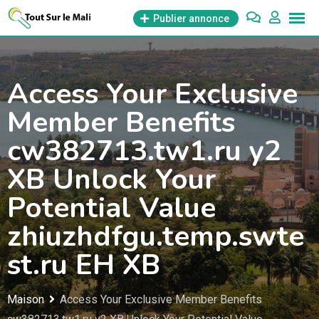
Aller
Publier annonce
au
contenu
Access Your Exclusive
Member Benefits
cw382713.tw1.ru y2
XB Unlock Your
Potential Value
zhiuzhdfgu.temp.swte
st.ru EH XB
Maison
Access Your Exclusive Member Benefits