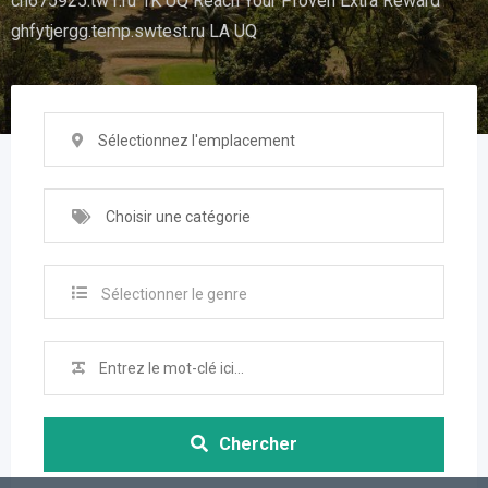
ch675925.tw1.ru 1K UQ Reach Your Proven Extra Reward
ghfytjergg.temp.swtest.ru LA UQ
Sélectionnez l'emplacement
Choisir une catégorie
Sélectionner le genre
Chercher