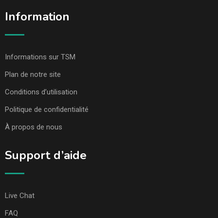
Information
Informations sur TSM
Plan de notre site
Conditions d’utilisation
Politique de confidentialité
À propos de nous
Support d’aide
Live Chat
FAQ