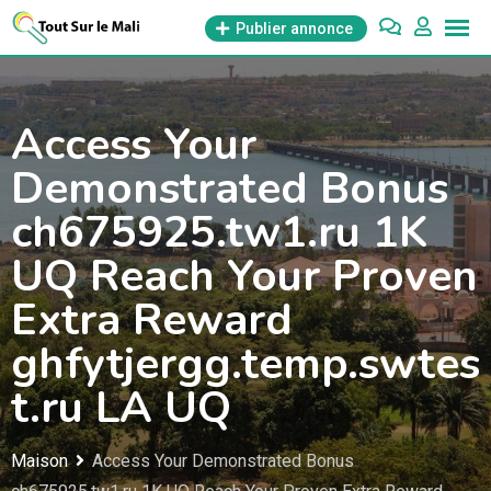
Aller
Publier annonce
au
contenu
Access Your
Demonstrated Bonus
ch675925.tw1.ru 1K
UQ Reach Your Proven
Extra Reward
ghfytjergg.temp.swtes
t.ru LA UQ
Maison
Access Your Demonstrated Bonus