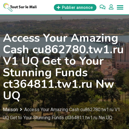
Aller
Publier annonce
au
contenu
Access Your Amazing
Cash cu862780.tw1.ru
V1 UQ Get to Your
Stunning Funds
ct364811.tw1.ru Nw
UQ
Maison
Access Your Amazing Cash cu862780.tw1.ru V1
UQ Get to Your Stunning Funds ct364811.tw1.ru Nw UQ