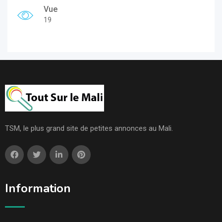
Vue
19
TSM, le plus grand site de petites annonces au Mali.
Information